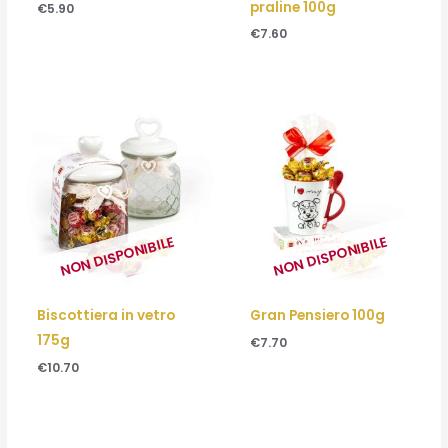
praline 100g
€
5.90
€
7.60
NON DISPONIBILE
NON DISPONIBILE
Biscottiera in vetro
Gran Pensiero 100g
175g
€
7.70
€
10.70