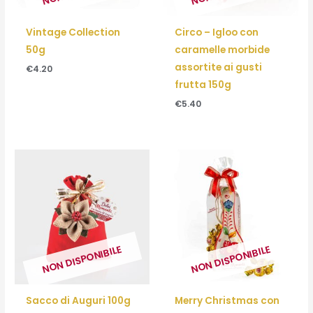
Vintage Collection
Circo – Igloo con
50g
caramelle morbide
assortite ai gusti
€
4.20
frutta 150g
€
5.40
NON DISPONIBILE
NON DISPONIBILE
Sacco di Auguri 100g
Merry Christmas con