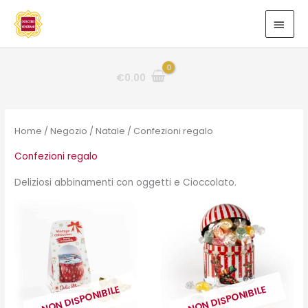
Vai
MEN
al
PRIN
contenuto
€
0.00
Home
/
Negozio
/
Natale
/ Confezioni regalo
Confezioni regalo
Deliziosi abbinamenti con oggetti e Cioccolato.
NON DISPONIBILE
NON DISPONIBILE