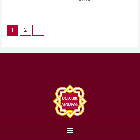
1
2
→