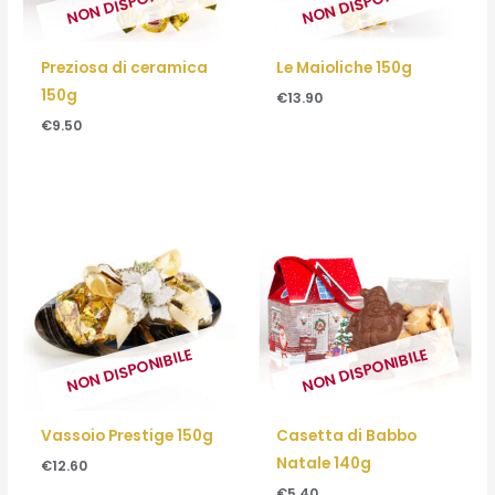
NON DISPONIBILE
NON DISPONIBILE
Preziosa di ceramica
Le Maioliche 150g
150g
€
13.90
€
9.50
NON DISPONIBILE
NON DISPONIBILE
Vassoio Prestige 150g
Casetta di Babbo
Natale 140g
€
12.60
€
5.40