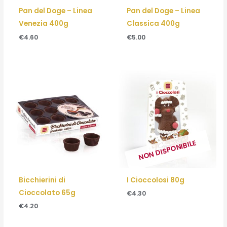
Pan del Doge – Linea
Pan del Doge – Linea
Venezia 400g
Classica 400g
€
4.60
€
5.00
NON DISPONIBILE
Bicchierini di
I Cioccolosi 80g
Cioccolato 65g
€
4.30
€
4.20