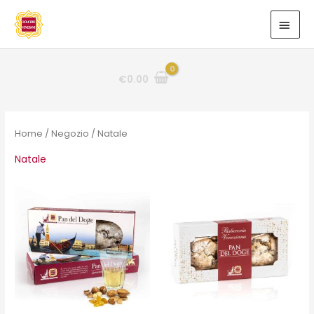
Vai
MEN
al
PRIN
contenuto
€
0.00
Home
/
Negozio
/ Natale
Natale