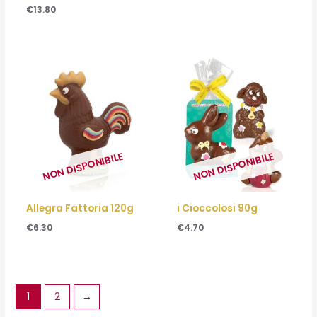
€
13.80
NON DISPONIBILE
NON DISPONIBILE
Allegra Fattoria 120g
i Cioccolosi 90g
€
6.30
€
4.70
1
2
→