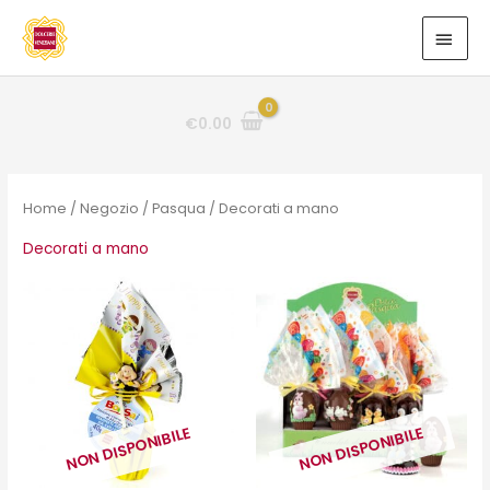
Vai
MEN
al
PRIN
contenuto
€
0.00
Home
/
Negozio
/
Pasqua
/ Decorati a mano
Decorati a mano
NON DISPONIBILE
NON DISPONIBILE