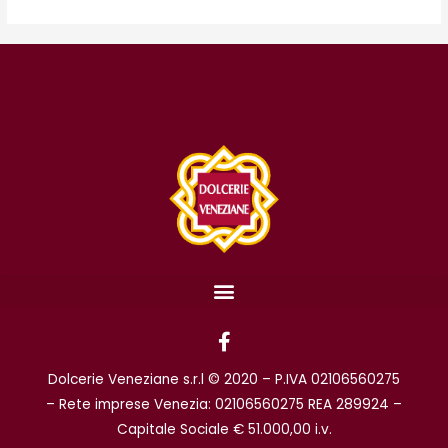
F
a
c
Dolcerie Veneziane s.r.l © 2020 – P.IVA 02106560275
e
b
– Rete imprese Venezia: 02106560275 REA 289924 –
o
Capitale Sociale € 51.000,00 i.v.
o