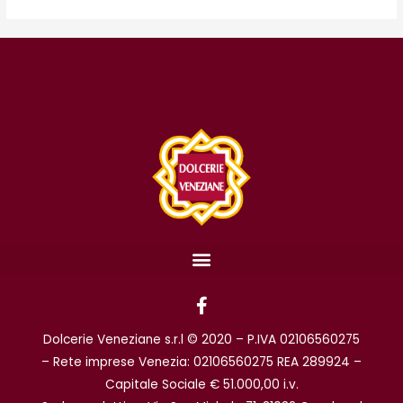
F
a
c
Dolcerie Veneziane s.r.l © 2020 – P.IVA 02106560275
e
b
– Rete imprese Venezia: 02106560275 REA 289924 –
o
Capitale Sociale € 51.000,00 i.v.
o