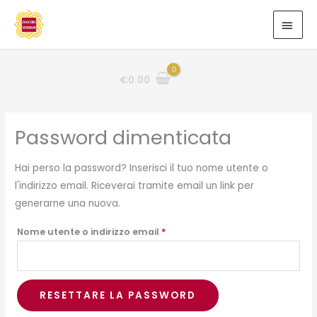
Vai
MEN
al
PRIN
contenuto
€
0.00
Richiesto
Password dimenticata
Hai perso la password? Inserisci il tuo nome utente o
l'indirizzo email. Riceverai tramite email un link per
generarne una nuova.
Nome utente o indirizzo email
*
RESETTARE LA PASSWORD