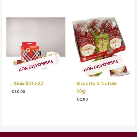
NON DISPONIBILE
NON DISPONIBILE
i Gioielli 21 e 22
Biscotto di Natale
60g
€
30.00
€
2.80