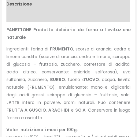
Descrizione
Peso e misure
PANETTONE Prodotto dolciario da forno a lievitazione
naturale
Ingredienti: farina di
FRUMENTO
, scorze di arancia, cedro e
limone candite (scorze di arancia, cedro e limone, sciroppo
di glucosio – fruttosio, zucchero, correttore di acidità:
acido citrico, conservante: anidride solforosa), uva
sultanina, zucchero,
BURRO
, tuorlo d’
UOVO
, acqua, lievito
naturale (
FRUMENTO
), emulsionante: mono-e digliceridi
degli acidi grassi, sciroppo di glucosio – fruttosio, sale,
LATTE
intero in polvere, aromi naturali. Può contenere
FRUTTA A GUSCIO
,
ARACHIDI
e
SOIA
. Conservare in luogo
fresco e asciutto.
Valori nutrizionali medi per 100g: