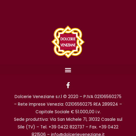
F
a
c
Dolcerie Veneziane s.r.l © 2020 – P.IVA 02106560275
e
b
– Rete imprese Venezia: 02106560275 REA 289924 –
o
Capitale Sociale € 51.000,00 i.v.
o
Sede produttiva: Via San Michele 71, 31032 Casale sul
k
Sile (TV) – Tel. +39 0422 822737 – Fax. +39 0422
-
f
821506 – info@dolcerieveneziane.it