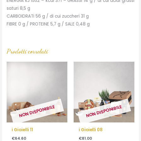
ENERGIA kJ 1552 – kcal 371 – GRASSI 14 g / di cui acidi grassi
saturi 8,5 g
CARBOIDRATI 56 g / di cui zuccheri 31 g
FIBRE 0 g / PROTEINE 5,7 g / SALE 0,48 g
Prodotti correlati
NON DISPONIBILE
NON DISPONIBILE
i Gioielli 11
i Gioielli 08
€
64.60
€
81.00