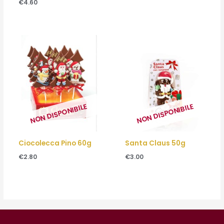
€
4.60
NON DISPONIBILE
NON DISPONIBILE
Ciocolecca Pino 60g
Santa Claus 50g
€
2.80
€
3.00