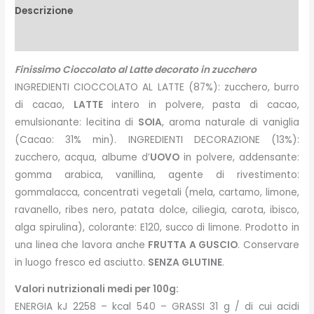
Descrizione
Peso e misure
Finissimo Cioccolato al Latte decorato in zucchero
INGREDIENTI CIOCCOLATO AL LATTE (87%): zucchero, burro
di cacao,
LATTE
intero in polvere, pasta di cacao,
emulsionante: lecitina di
SOIA
, aroma naturale di vaniglia
(Cacao: 31% min). INGREDIENTI DECORAZIONE (13%):
zucchero, acqua, albume d’
UOVO
in polvere, addensante:
gomma arabica, vanillina, agente di rivestimento:
gommalacca, concentrati vegetali (mela, cartamo, limone,
ravanello, ribes nero, patata dolce, ciliegia, carota, ibisco,
alga spirulina), colorante: E120, succo di limone. Prodotto in
una linea che lavora anche
FRUTTA A GUSCIO
. Conservare
in luogo fresco ed asciutto.
SENZA GLUTINE
.
Valori nutrizionali medi per 100g:
ENERGIA kJ 2258 – kcal 540 – GRASSI 31 g / di cui acidi