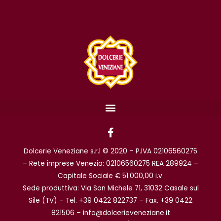
F
a
c
Dolcerie Veneziane s.r.l © 2020 – P.IVA 02106560275
e
b
– Rete imprese Venezia: 02106560275 REA 289924 –
o
Capitale Sociale € 51.000,00 i.v.
o
Sede produttiva: Via San Michele 71, 31032 Casale sul
k
Sile (TV) – Tel. +39 0422 822737 – Fax. +39 0422
-
f
821506 – info@dolcerieveneziane.it