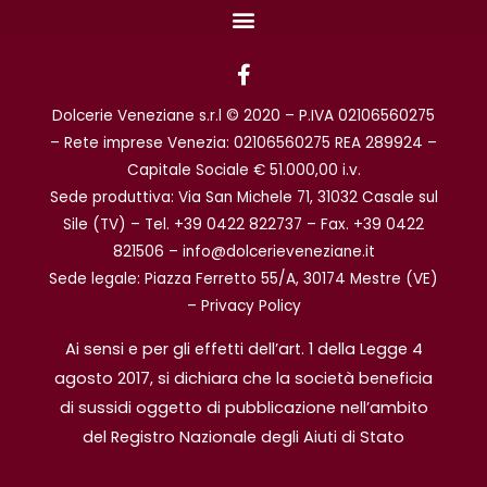
F
a
c
Dolcerie Veneziane s.r.l © 2020 – P.IVA 02106560275
e
b
– Rete imprese Venezia: 02106560275 REA 289924 –
o
Capitale Sociale € 51.000,00 i.v.
o
Sede produttiva: Via San Michele 71, 31032 Casale sul
k
Sile (TV) – Tel. +39 0422 822737 – Fax. +39 0422
-
f
821506 – info@dolcerieveneziane.it
Sede legale: Piazza Ferretto 55/A, 30174 Mestre (VE)
–
Privacy Policy
Ai sensi e per gli effetti dell’art. 1 della Legge 4
agosto 2017, si dichiara che la società beneficia
di sussidi oggetto di pubblicazione nell’ambito
del Registro Nazionale degli Aiuti di Stato