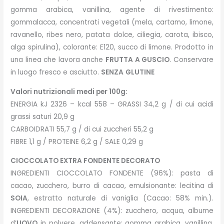
gomma arabica, vanillina, agente di rivestimento:
gommalacca, concentrati vegetali (mela, cartamo, limone,
ravanello, ribes nero, patata dolce, ciliegia, carota, ibisco,
alga spirulina), colorante: E120, succo di limone. Prodotto in
una linea che lavora anche
FRUTTA
A GUSCIO
. Conservare
in luogo fresco e asciutto.
SENZA
GLUTINE
Valori nutrizionali medi per 100g:
ENERGIA kJ 2326 – kcal 558 – GRASSI 34,2 g / di cui acidi
grassi saturi 20,9 g
CARBOIDRATI 55,7 g / di cui zuccheri 55,2 g
FIBRE 1,1 g / PROTEINE 6,2 g / SALE 0,29 g
CIOCCOLATO EXTRA FONDENTE DECORATO
INGREDIENTI CIOCCOLATO FONDENTE (96%): pasta di
cacao, zucchero, burro di cacao, emulsionante: lecitina di
SOIA
, estratto naturale di vaniglia (Cacao: 58% min.).
INGREDIENTI DECORAZIONE (4%): zucchero, acqua, albume
d’
UOVO
in polvere, addensante: gomma arabica, vanillina,