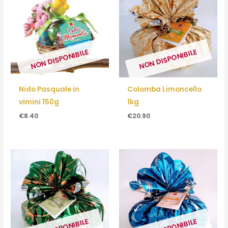
NON DISPONIBILE
NON DISPONIBILE
Nido Pasquale in
Colomba Limoncello
vimini 150g
1kg
€
8.40
€
20.90