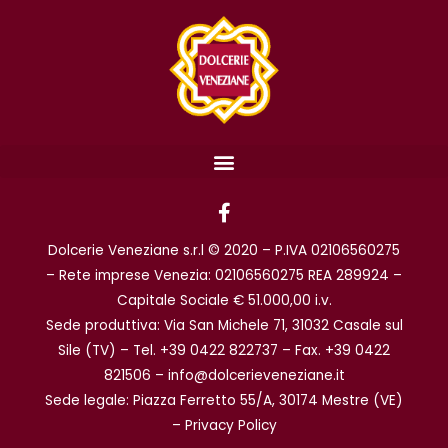
F
a
c
Dolcerie Veneziane s.r.l © 2020 – P.IVA 02106560275
e
b
– Rete imprese Venezia: 02106560275 REA 289924 –
o
Capitale Sociale € 51.000,00 i.v.
o
Sede produttiva: Via San Michele 71, 31032 Casale sul
k
Sile (TV) – Tel. +39 0422 822737 – Fax. +39 0422
-
f
821506 – info@dolcerieveneziane.it
Sede legale: Piazza Ferretto 55/A, 30174 Mestre (VE)
–
Privacy Policy