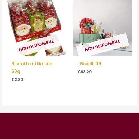
NON DISPONIBILE
NON DISPONIBILE
Biscotto di Natale
i Gioielli 06
60g
€
93.20
€
2.80