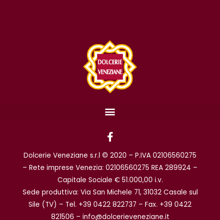
F
a
c
Dolcerie Veneziane s.r.l © 2020 – P.IVA 02106560275
e
b
– Rete imprese Venezia: 02106560275 REA 289924 –
o
Capitale Sociale € 51.000,00 i.v.
o
Sede produttiva: Via San Michele 71, 31032 Casale sul
k
Sile (TV) – Tel. +39 0422 822737 – Fax. +39 0422
-
f
821506 – info@dolcerieveneziane.it