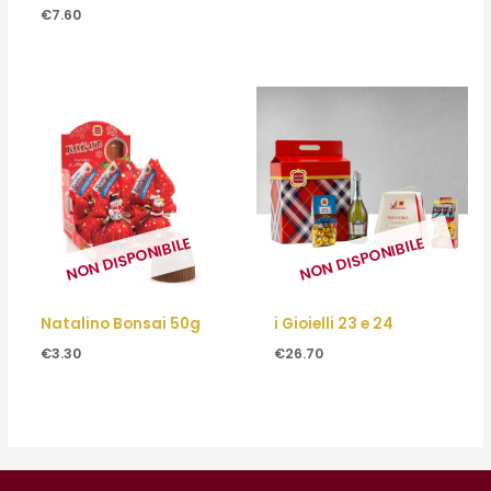
€
7.60
NON DISPONIBILE
NON DISPONIBILE
Natalino Bonsai 50g
i Gioielli 23 e 24
€
3.30
€
26.70