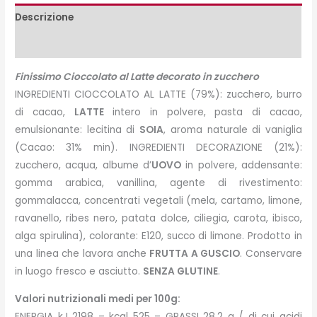
Descrizione
Peso e misure
Finissimo Cioccolato al Latte decorato in zucchero
INGREDIENTI CIOCCOLATO AL LATTE (79%): zucchero, burro
di cacao,
LATTE
intero in polvere, pasta di cacao,
emulsionante: lecitina di
SOIA
, aroma naturale di vaniglia
(Cacao: 31% min). INGREDIENTI DECORAZIONE (21%):
zucchero, acqua, albume d’
UOVO
in polvere, addensante:
gomma arabica, vanillina, agente di rivestimento:
gommalacca, concentrati vegetali (mela, cartamo, limone,
ravanello, ribes nero, patata dolce, ciliegia, carota, ibisco,
alga spirulina), colorante: E120, succo di limone. Prodotto in
una linea che lavora anche
FRUTTA A GUSCIO
. Conservare
in luogo fresco e asciutto.
SENZA GLUTINE
.
Valori nutrizionali medi per 100g:
ENERGIA kJ 2198 – kcal 525 – GRASSI 28,2 g / di cui acidi