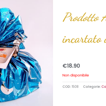
Prodotto A
incartato
€
18.90
Non disponibile
COD:
1508
Categorie:
Co