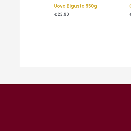
Uovo Bigusto 550g
€
23.90