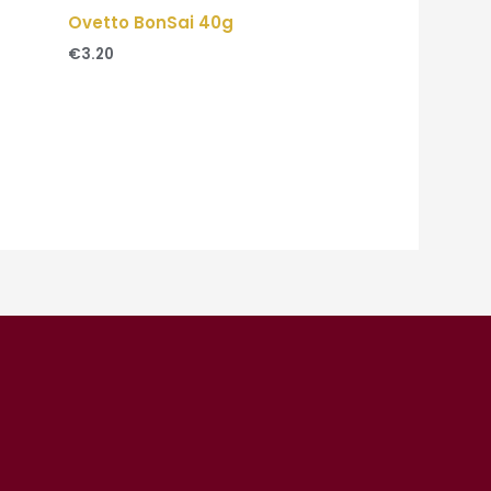
Ovetto BonSai 40g
€
3.20