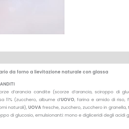
io da forno a lievitazione naturale con glassa
ANDITI
corze d’arancia candite (scorze d’arancia, sciroppo di glu
ssa 11% (zucchero, albume d’
UOVO
, farina e amido di riso,
romi naturali),
UOVA
fresche, zucchero, zucchero in granella, t
roppo di glucosio, emulsionanti: mono e digliceridi degli acidi g