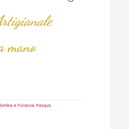
rtigianale
 a mano
lombe e Focacce
,
Pasqua