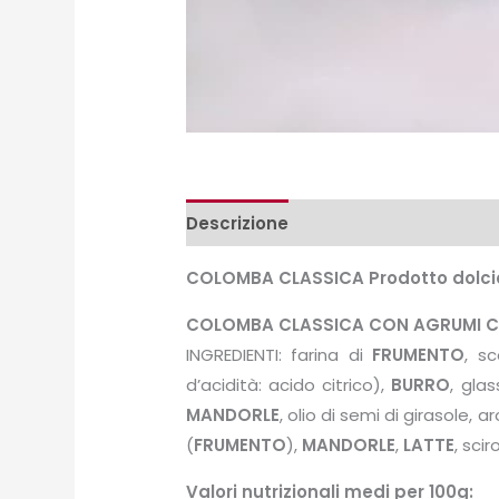
Descrizione
Peso e misure
COLOMBA CLASSICA Prodotto dolciar
COLOMBA CLASSICA CON AGRUMI C
INGREDIENTI: farina di
FRUMENTO
, s
d’acidità: acido citrico),
BURRO
, gla
MANDORLE
, olio di semi di girasole, a
(
FRUMENTO
),
MANDORLE
,
LATTE
, sci
Valori nutrizionali medi per 100g: