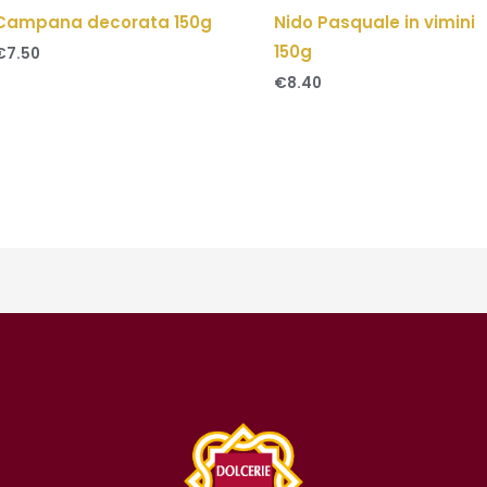
Campana decorata 150g
Nido Pasquale in vimini
150g
€
7.50
€
8.40