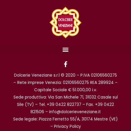
F
a
c
Dolcerie Veneziane s.r.l © 2020 – P.IVA 02106560275
e
b
– Rete imprese Venezia: 02106560275 REA 289924 –
o
Capitale Sociale € 51.000,00 i.v.
o
Sede produttiva: Via San Michele 71, 31032 Casale sul
k
Sile (TV) – Tel. +39 0422 822737 – Fax. +39 0422
-
f
821506 – info@dolcerieveneziane.it
Sede legale: Piazza Ferretto 55/A, 30174 Mestre (VE)
–
Privacy Policy