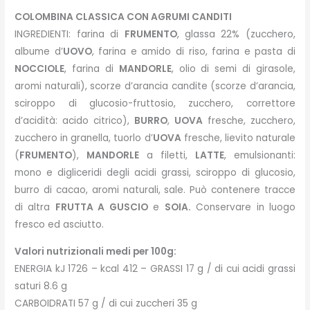
COLOMBINA CLASSICA CON AGRUMI CANDITI
INGREDIENTI: farina di
FRUMENTO
, glassa 22% (zucchero,
albume d’
UOVO
, farina e amido di riso, farina e pasta di
NOCCIOLE
, farina di
MANDORLE
, olio di semi di girasole,
aromi naturali), scorze d’arancia candite (scorze d’arancia,
sciroppo di glucosio-fruttosio, zucchero, correttore
d’acidità: acido citrico),
BURRO
,
UOVA
fresche, zucchero,
zucchero in granella, tuorlo d’
UOVA
fresche, lievito naturale
(
FRUMENTO
),
MANDORLE
a filetti,
LATTE
, emulsionanti:
mono e digliceridi degli acidi grassi, sciroppo di glucosio,
burro di cacao, aromi naturali, sale. Può contenere tracce
di altra
FRUTTA A GUSCIO
e
SOIA.
Conservare in luogo
fresco ed asciutto.
Valori nutrizionali medi per 100g:
ENERGIA kJ 1726 – kcal 412 – GRASSI 17 g / di cui acidi grassi
saturi 8.6 g
CARBOIDRATI 57 g / di cui zuccheri 35 g