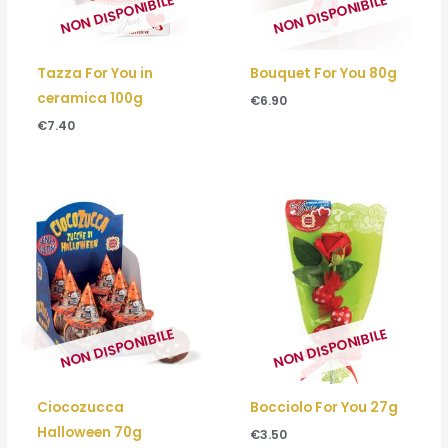
NON DISPONIBILE
NON DISPONIBILE
Tazza For You in
Bouquet For You 80g
ceramica 100g
€
6.90
€
7.40
NON DISPONIBILE
NON DISPONIBILE
Ciocozucca
Bocciolo For You 27g
Halloween 70g
€
3.50