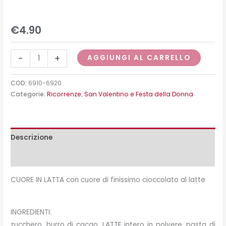
€
4.90
-
+
AGGIUNGI AL CARRELLO
COD:
6910-6920
Categorie:
Ricorrenze
,
San Valentino e Festa della Donna
Descrizione
Peso e misure
CUORE IN LATTA con cuore di finissimo cioccolato al latte
INGREDIENTI:
zucchero, burro di cacao, LATTE intero in polvere, pasta di