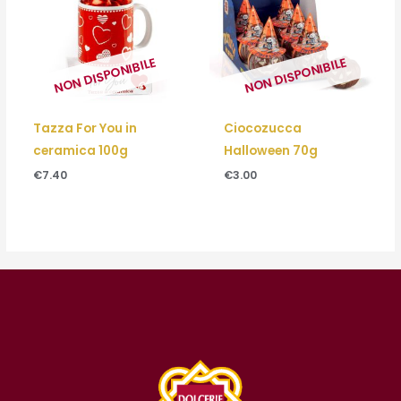
NON DISPONIBILE
NON DISPONIBILE
Tazza For You in
Ciocozucca
ceramica 100g
Halloween 70g
€
7.40
€
3.00