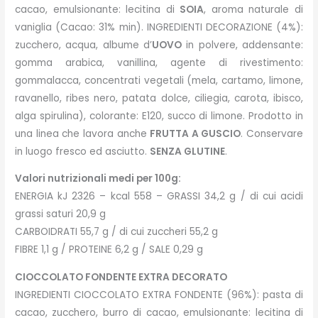
cacao, emulsionante: lecitina di
SOIA
, aroma naturale di
vaniglia (Cacao: 31% min). INGREDIENTI DECORAZIONE (4%):
zucchero, acqua, albume d’
UOVO
in polvere, addensante:
gomma arabica, vanillina, agente di rivestimento:
gommalacca, concentrati vegetali (mela, cartamo, limone,
ravanello, ribes nero, patata dolce, ciliegia, carota, ibisco,
alga spirulina), colorante: E120, succo di limone. Prodotto in
una linea che lavora anche
FRUTTA A GUSCIO
. Conservare
in luogo fresco ed asciutto.
SENZA GLUTINE
.
Valori nutrizionali medi per 100g:
ENERGIA kJ 2326 – kcal 558 – GRASSI 34,2 g / di cui acidi
grassi saturi 20,9 g
CARBOIDRATI 55,7 g / di cui zuccheri 55,2 g
FIBRE 1,1 g / PROTEINE 6,2 g / SALE 0,29 g
CIOCCOLATO FONDENTE EXTRA DECORATO
INGREDIENTI CIOCCOLATO EXTRA FONDENTE (96%): pasta di
cacao, zucchero, burro di cacao, emulsionante: lecitina di