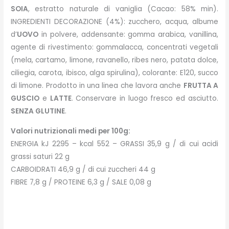
SOIA
, estratto naturale di vaniglia (Cacao: 58% min).
INGREDIENTI DECORAZIONE (4%): zucchero, acqua, albume
d’
UOVO
in polvere, addensante: gomma arabica, vanillina,
agente di rivestimento: gommalacca, concentrati vegetali
(mela, cartamo, limone, ravanello, ribes nero, patata dolce,
ciliegia, carota, ibisco, alga spirulina), colorante: E120, succo
di limone. Prodotto in una linea che lavora anche
FRUTTA A
GUSCIO
e
LATTE
. Conservare in luogo fresco ed asciutto.
SENZA GLUTINE
.
Valori nutrizionali medi per 100g:
ENERGIA kJ 2295 – kcal 552 – GRASSI 35,9 g / di cui acidi
grassi saturi 22 g
CARBOIDRATI 46,9 g / di cui zuccheri 44 g
FIBRE 7,8 g / PROTEINE 6,3 g / SALE 0,08 g