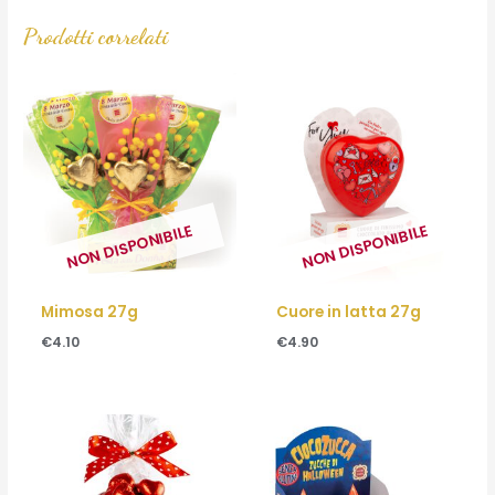
Prodotti correlati
NON DISPONIBILE
NON DISPONIBILE
Mimosa 27g
Cuore in latta 27g
€
4.10
€
4.90