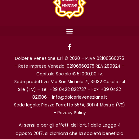
F
a
c
Dolcerie Veneziane s.r.l © 2020 – P.IVA 02106560275
e
b
– Rete imprese Venezia: 02106560275 REA 289924 –
o
Capitale Sociale € 51.000,00 i.v.
o
Sede produttiva: Via San Michele 71, 31032 Casale sul
k
Sile (TV) – Tel. +39 0422 822737 – Fax. +39 0422
-
f
821506 – info@dolcerieveneziane.it
Sede legale: Piazza Ferretto 55/A, 30174 Mestre (VE)
–
Privacy Policy
Ai sensi e per gli effetti dell’art. 1 della Legge 4
agosto 2017, si dichiara che la società beneficia