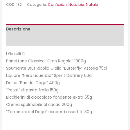
COD:
132
Categorie:
Confezioni Natalizie
,
Natale
Descrizione
Peso e misure
I Gioielli 12
Panettone Classico “Gran Regalo” 1000g
Spumante Brut Ribolla Gialla “Butterfly” Astoria 75cl
Liquore “Nera Liquerizia” Sprint Distillery 50cl
Dolce “Pan del Doge” 400g
“Petali” di pasta frolla 150g
Bicchierini di cioccolato fondente extra 65g
Crema spalmabile al cacao 200g
“Torroncini del Doge” ricoperti assortiti 130g