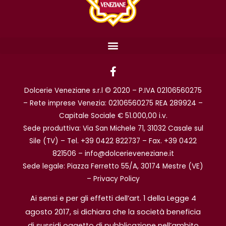
F
a
c
Dolcerie Veneziane s.r.l © 2020 – P.IVA 02106560275
e
b
– Rete imprese Venezia: 02106560275 REA 289924 –
o
Capitale Sociale € 51.000,00 i.v.
o
Sede produttiva: Via San Michele 71, 31032 Casale sul
k
Sile (TV) – Tel. +39 0422 822737 – Fax. +39 0422
-
f
821506 – info@dolcerieveneziane.it
Sede legale: Piazza Ferretto 55/A, 30174 Mestre (VE)
–
Privacy Policy
Ai sensi e per gli effetti dell’art. 1 della Legge 4
agosto 2017, si dichiara che la società beneficia
di sussidi oggetto di pubblicazione nell’ambito