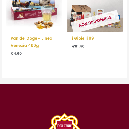
NON DISPONIBILE
Pan del Doge – Linea
i Gioielli 09
Venezia 400g
€
81.40
€
4.60