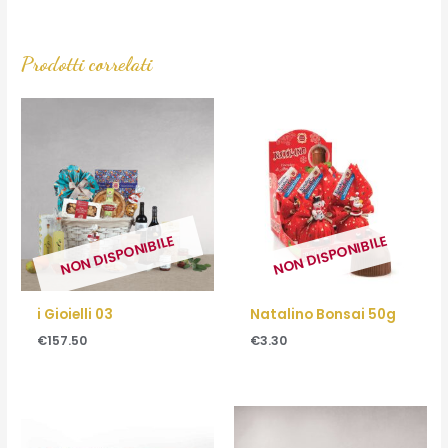
Prodotti correlati
NON DISPONIBILE
NON DISPONIBILE
i Gioielli 03
Natalino Bonsai 50g
€
157.50
€
3.30