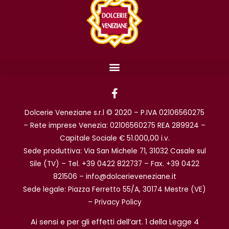
F
a
c
Dolcerie Veneziane s.r.l © 2020 – P.IVA 02106560275
e
b
– Rete imprese Venezia: 02106560275 REA 289924 –
o
Capitale Sociale € 51.000,00 i.v.
o
Sede produttiva: Via San Michele 71, 31032 Casale sul
k
Sile (TV) – Tel. +39 0422 822737 – Fax. +39 0422
-
f
821506 – info@dolcerieveneziane.it
Sede legale: Piazza Ferretto 55/A, 30174 Mestre (VE)
–
Privacy Policy
Ai sensi e per gli effetti dell’art. 1 della Legge 4