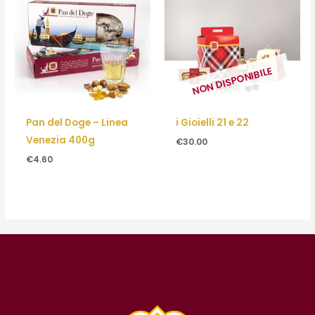
NON DISPONIBILE
Pan del Doge – Linea
i Gioielli 21 e 22
Venezia 400g
€
30.00
€
4.60