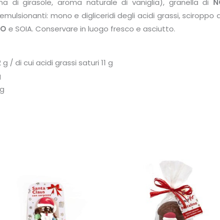
na di girasole, aroma naturale di vaniglia), granella di
N
emulsionanti: mono e digliceridi degli acidi grassi, sciroppo d
IO
e SOIA. Conservare in luogo fresco e asciutto.
 / di cui acidi grassi saturi 11 g
g
 g