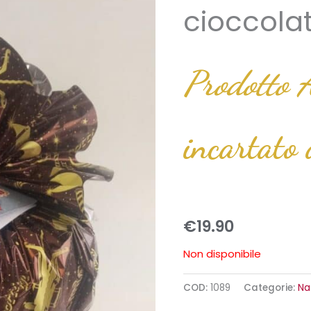
cioccola
Prodotto A
incartato
€
19.90
Non disponibile
COD:
1089
Categorie:
Na