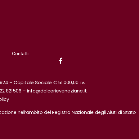
Contatti
F
a
c
e
b
4 – Capitale Sociale € 51.000,00 i.v.
o
0422 821506 – info@dolcerieveneziane.it
o
k
olicy
-
f
licazione nell’ambito del Registro Nazionale degli Aiuti di Stato