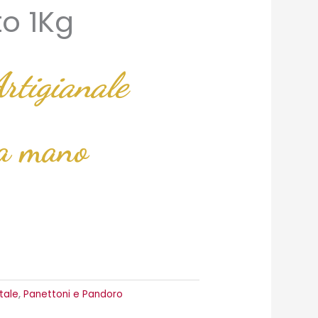
to 1Kg
rtigianale
 a mano
tale
,
Panettoni e Pandoro