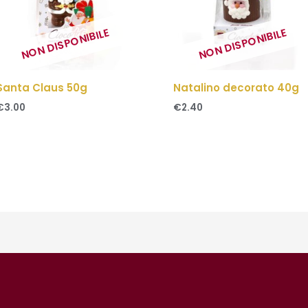
NON DISPONIBILE
NON DISPONIBILE
Santa Claus 50g
Natalino decorato 40g
€
3.00
€
2.40