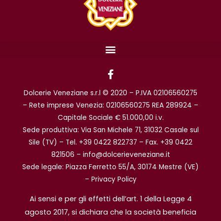
F
a
c
Dolcerie Veneziane s.r.l © 2020 – P.IVA 02106560275
e
b
– Rete imprese Venezia: 02106560275 REA 289924 –
o
Capitale Sociale € 51.000,00 i.v.
o
Sede produttiva: Via San Michele 71, 31032 Casale sul
k
Sile (TV) – Tel. +39 0422 822737 – Fax. +39 0422
-
f
821506 – info@dolcerieveneziane.it
Sede legale: Piazza Ferretto 55/A, 30174 Mestre (VE)
–
Privacy Policy
Ai sensi e per gli effetti dell’art. 1 della Legge 4
agosto 2017, si dichiara che la società beneficia