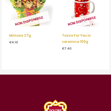
NON DISPONIBILE
NON DISPONIBILE
Mimosa 27g
Tazza For You in
ceramica 100g
€
4.10
€
7.40