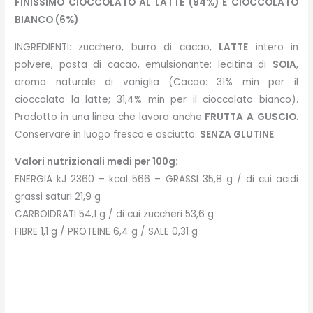
FINISSIMO CIOCCOLATO AL LATTE (94%) E CIOCCOLATO
BIANCO (6%)
INGREDIENTI: zucchero, burro di cacao,
LATTE
intero in
polvere, pasta di cacao, emulsionante: lecitina di
SOIA
,
aroma naturale di vaniglia (Cacao: 31% min per il
cioccolato la latte; 31,4% min per il cioccolato bianco).
Prodotto in una linea che lavora anche
FRUTTA
A
GUSCIO
.
Conservare in luogo fresco e asciutto.
SENZA GLUTINE
.
Valori nutrizionali medi per 100g:
ENERGIA kJ 2360 – kcal 566 – GRASSI 35,8 g / di cui acidi
grassi saturi 21,9 g
CARBOIDRATI 54,1 g / di cui zuccheri 53,6 g
FIBRE 1,1 g / PROTEINE 6,4 g / SALE 0,31 g