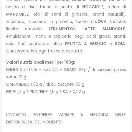
amido di riso, farina e pasta di
NOCCIOLE
, farina di
MANDORLE
, olio di semi di girasole, aromi naturali),
zucchero, zucchero in granella, tuorlo d’
UOVA
fresche,
lievito naturale (
FRUMENTO
),
LATTE
,
MANDORLE
,
emulsionanti: mono e digliceridi degli acidi grassi, aromi,
sale. Può contenere altra
FRUTTA
A
GUSCIO
e
SOIA
.
Conservare in luogo fresco e asciutto.
Valori nutrizionali medi per 100g:
ENERGIA kJ 1728 – kcal 412 – GRASSI 19 g / di cui acidi grassi
saturi 10 g
CARBOIDRATI 52 g / di cui zuccheri 30 g
FIBRE 1,7 g / PROTEINE 7,5 g / SALE 0,52 g
L’INCARTO POTREBBE VARIARE A SECONDA DELLE
DISPONIBILITA’ DEL MOMENTO