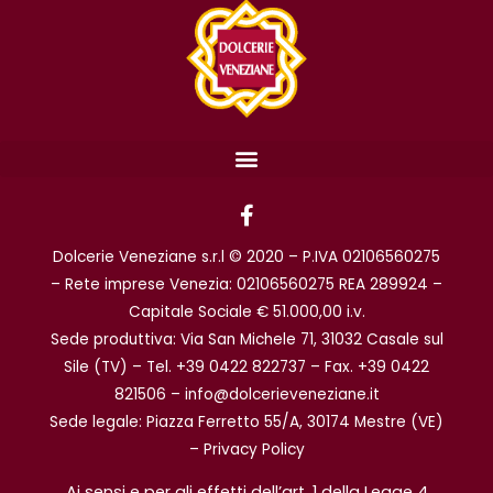
F
a
c
Dolcerie Veneziane s.r.l © 2020 – P.IVA 02106560275
e
b
– Rete imprese Venezia: 02106560275 REA 289924 –
o
Capitale Sociale € 51.000,00 i.v.
o
Sede produttiva: Via San Michele 71, 31032 Casale sul
k
Sile (TV) – Tel. +39 0422 822737 – Fax. +39 0422
-
f
821506 – info@dolcerieveneziane.it
Sede legale: Piazza Ferretto 55/A, 30174 Mestre (VE)
–
Privacy Policy
Ai sensi e per gli effetti dell’art. 1 della Legge 4