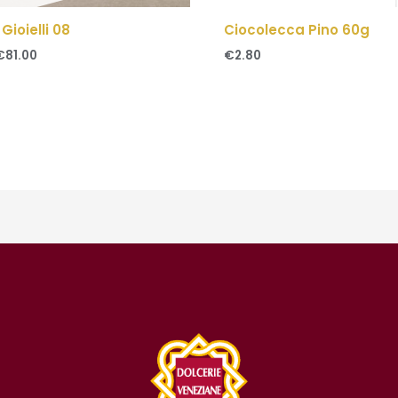
i Gioielli 08
Ciocolecca Pino 60g
€
81.00
€
2.80