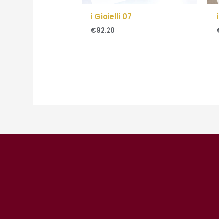
i Gioielli 07
€
92.20