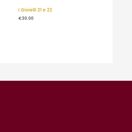
i Gioielli 21 e 22
€
30.00