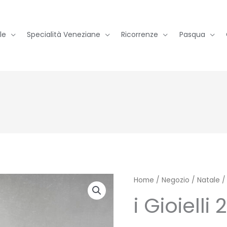
le
Specialità Veneziane
Ricorrenze
Pasqua
i
Home
/
Negozio
/
Natale
Gioielli
i Gioielli
27
e