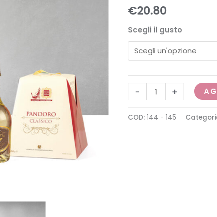
28
€
20.80
quantità
Scegli il gusto
-
+
AG
COD:
144 - 145
Categori