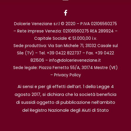
F
a
c
Dolcerie Veneziane s.r.l © 2020 – P.IVA 02106560275
e
b
– Rete imprese Venezia: 02106560275 REA 289924 –
o
Capitale Sociale € 51.000,00 i.v.
o
Sede produttiva: Via San Michele 71, 31032 Casale sul
k
Sile (TV) – Tel. +39 0422 822737 – Fax. +39 0422
-
f
821506 – info@dolcerieveneziane.it
Sede legale: Piazza Ferretto 55/A, 30174 Mestre (VE)
–
Privacy Policy
Ai sensi e per gli effetti dell’art. 1 della Legge 4
agosto 2017, si dichiara che la società beneficia
di sussidi oggetto di pubblicazione nell’ambito
del Registro Nazionale degli Aiuti di Stato