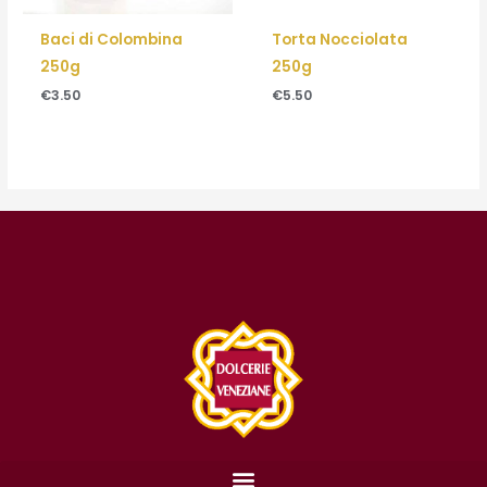
Baci di Colombina
Torta Nocciolata
250g
250g
€
3.50
€
5.50