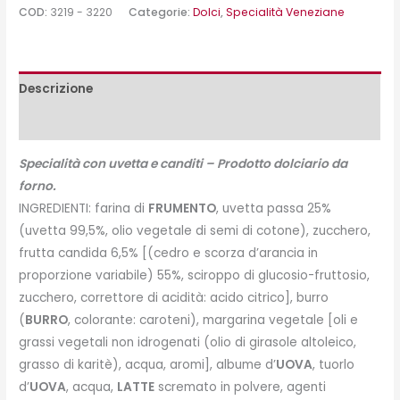
COD:
3219 - 3220
Categorie:
Dolci
,
Specialità Veneziane
Descrizione
Peso e misure
Specialità con uvetta e canditi – Prodotto dolciario da
forno.
INGREDIENTI: farina di
FRUMENTO
, uvetta passa 25%
(uvetta 99,5%, olio vegetale di semi di cotone), zucchero,
frutta candida 6,5% [(cedro e scorza d’arancia in
proporzione variabile) 55%, sciroppo di glucosio-fruttosio,
zucchero, correttore di acidità: acido citrico], burro
(
BURRO
, colorante: caroteni), margarina vegetale [oli e
grassi vegetali non idrogenati (olio di girasole altoleico,
grasso di karitè), acqua, aromi], albume d’
UOVA
, tuorlo
d’
UOVA
, acqua,
LATTE
scremato in polvere, agenti